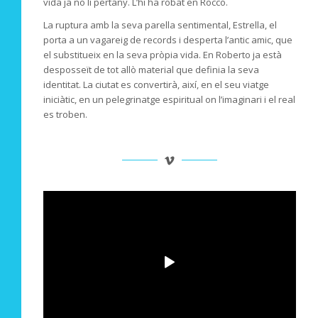
vida ja no li pertany. L’hi ha robat en Rocco.
La ruptura amb la seva parella sentimental, Estrella, el
porta a un vagareig de records i desperta l’antic amic, que
el substitueix en la seva pròpia vida. En Roberto ja està
desposseït de tot allò material que definia la seva
identitat. La ciutat es convertirà, així, en el seu viatge
iniciàtic, en un pelegrinatge espiritual on l’imaginari i el real
es troben.