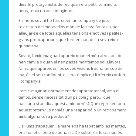
dies. El protagonista, de fet, quan era petit, com molts
nens, tenia un amic imaginari.
Els nens sovint ho fan: creen un company de jocs,
l’extreuen del meravellós món de la seva fantasia, per
alleujar-se de totes aquelles tensions emotives i petites-
grans preocupacions que formen part de la seva vida
quotidiana.
Sovint, l’amic imaginari apareix quan el món al voltant del
nen canvia o quan el nen passa molt temps sol. Llavors,
l’amic que apareix en les seves visions li dóna un cop de
mà, és el seu confident, el seu còmplice, i li ofereix confort
i companyia.
L’amic imaginari normalment desapareix tot sol, amb el
temps, sense necessitat d’un psicòleg, però… què
passaria si un dia aquest amic tornés? Què representaria
aquest retorn? És només una reaparició o un retrobament
amb alguna cosa perduda?
Els llums s’apaguen, la mare ens ha tapat amb les mantes,
ens ha fet el petó de bona nit. De sobte, és fosc i només