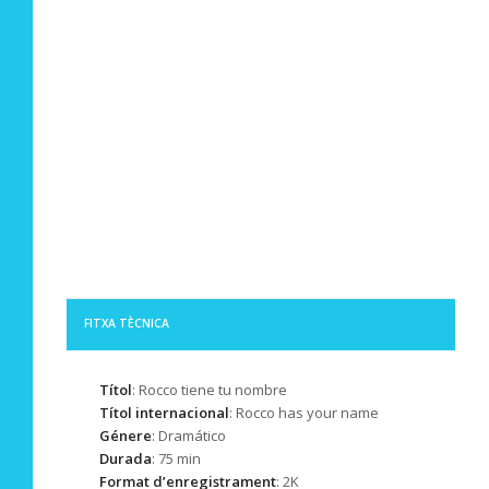
FITXA TÈCNICA
Títol
: Rocco tiene tu nombre
Títol internacional
: Rocco has your name
Génere
: Dramático
Durada
: 75 min
Format d’enregistrament
: 2K