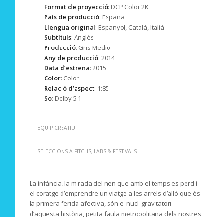
Format de proyecció
: DCP Color 2K
País de producció
: Espana
Llengua original
:
Espanyol, Català, Italià
Subtítuls
: Anglés
Producció
: Gris Medio
Any de producció
: 2014
Data d’estrena
: 2015
Color
: Color
Relació d’aspect
: 1:85
So
: Dolby 5.1
EQUIP CREATIU
SELECCIONS A PITCHS, LABS & FESTIVALS
La infància, la mirada del nen que amb el temps es perd i
el coratge d’emprendre un viatge a les arrels d’allò que és
la primera ferida afectiva, són el nucli gravitatori
d’aquesta història, petita faula metropolitana dels nostres