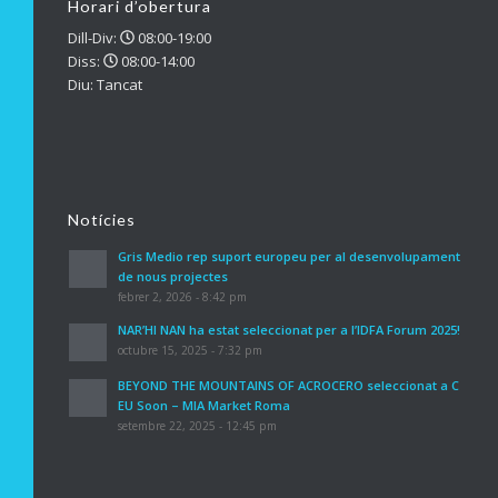
Horari d’obertura
Dill-Div:
08:00-19:00
Diss:
08:00-14:00
Diu: Tancat
Notícies
Gris Medio rep suport europeu per al desenvolupament
de nous projectes
febrer 2, 2026 - 8:42 pm
NAR’HI NAN ha estat seleccionat per a l’IDFA Forum 2025!
octubre 15, 2025 - 7:32 pm
BEYOND THE MOUNTAINS OF ACROCERO seleccionat a C
EU Soon – MIA Market Roma
setembre 22, 2025 - 12:45 pm