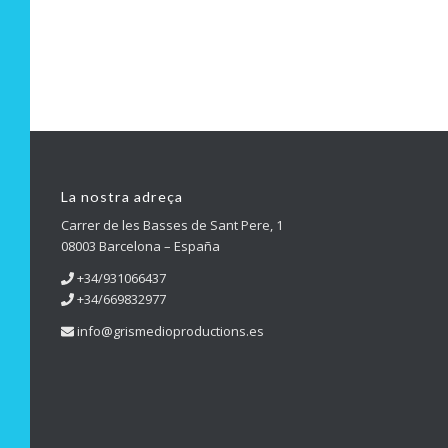
La nostra adreça
Carrer de les Basses de Sant Pere, 1
08003 Barcelona – España
+34/931066437
+34/669832977
info@grismedioproductions.es