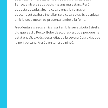
Benso; amb els seus petits – grans malestars. Però
aquesta vegada, alguna cosa trenca la rutina: un
desconegut acaba d’instal·lar-se a casa seva. Es desplaça
amb la seva moto i es presenta també a la feina.
Freqüenta els seus amics i surt amb la seva xicota Estrella;
diu que es diu Rocco. Bobo descobreix a poc a poc que ha
estat envaït, exclòs, desallotjat de la seva pròpia vida, que
ja no li pertany. Ara és en terra de ningú.