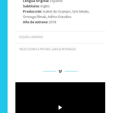
Lengua original
: Español
Subtítulos
: Inglés
Producción
: Isabel de Ocampo, Gris Medio,
Orreaga Filmak, AdHoc Estudios
Año de estreno:
2018
EQUIPO CREATIVO
SELECCIONES A PITCHES, LABS & FESTIVALES