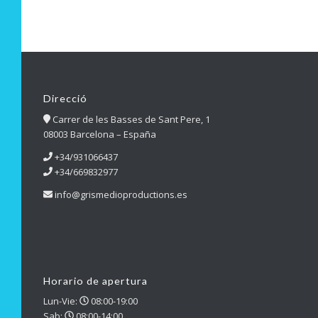
Direcció
Carrer de les Basses de Sant Pere, 1
08003 Barcelona – España
+34/931066437
+34/669832977
info@grismedioproductions.es
Horario de apertura
Lun-Vie:
08:00-19:00
Sab:
08:00-14:00